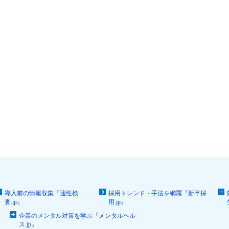
導入前の情報収集『適性検
採用トレンド・手法を網羅『新卒採
査.jp』
用.jp』
企業のメンタル対策を学ぶ『メンタルヘル
ス.jp』