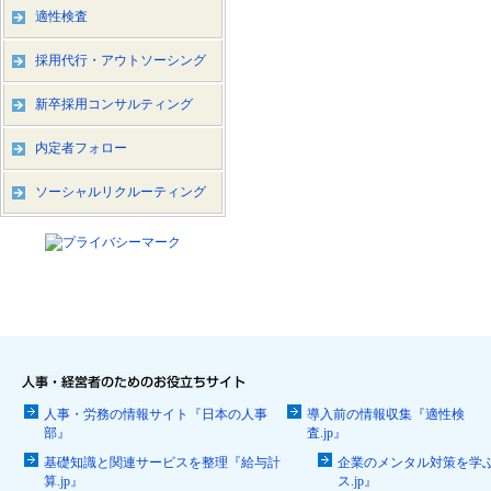
適性検査
採用代行・アウトソーシング
新卒採用コンサルティング
内定者フォロー
ソーシャルリクルーティング
人事・労務の情報サイト『日本の人事
導入前の情報収集『適性検
部』
査.jp』
基礎知識と関連サービスを整理『給与計
企業のメンタル対策を学
算.jp』
ス.jp』